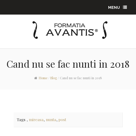
MENU
Cand nu se fac nunti in 2018
Home
/
Blog
/
Cand nu se fac nunti in 2018
,
,
,
Tags
mireasa
nunta
post