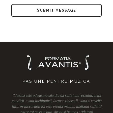
PASIUNE PENTRU MUZICA
"Muzica este o lege morala. Ea da suflet universului, aripi
gandirii, avant inchipuirii, farmec tineretii, viata si veselie
tuturor lucrurilor. Ea este esenta ordinii, inaltand sufletul
catre tot ce este bun, drept si frumos." (Platon)