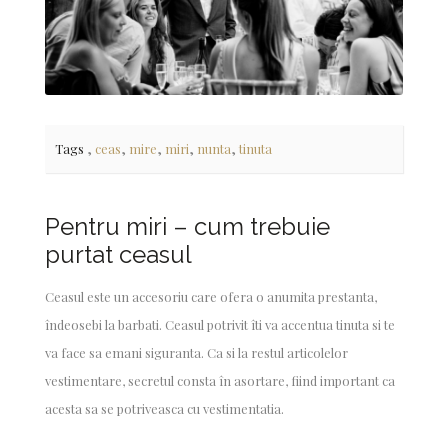
,
,
,
,
,
Tags
ceas
mire
miri
nunta
tinuta
Pentru miri – cum trebuie
purtat ceasul
Ceasul este un accesoriu care ofera o anumita prestanta,
îndeosebi la barbati. Ceasul potrivit îti va accentua tinuta si te
va face sa emani siguranta. Ca si la restul articolelor
vestimentare, secretul consta în asortare, fiind important ca
acesta sa se potriveasca cu vestimentatia.