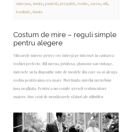
,
,
,
,
,
,
,
mireasa
nunta
pantofi
pregatiri
rochie
sacou
stil
,
tendinte
tinuta
Costum de mire – reguli simple
pentru alegere
Viitoarele mirese petrec ore intregi pe internet în cautarea
rochiei perfecte. Stil sirena, printesa, glamour sau vintage,
miresele au la dispozitie sute de modele din care sa-si aleaga
rochia pentru ziua cea mare. Nici tinuta mirelui nu trebuie
insa neglijata. Pentru a nu comite greseli vestimentare
majore, tine cont de următoarele sfaturi ale stilistilor.