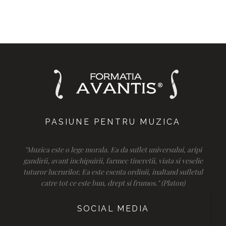
PASIUNE PENTRU MUZICA
"Muzica este o lege morala. Ea da suflet universului, aripi
gandirii, avant inchipuirii, farmec tineretii, viata si veselie
tuturor lucrurilor. Ea este esenta ordinii, inaltand sufletul
catre tot ce este bun, drept si frumos." (Platon)
SOCIAL MEDIA