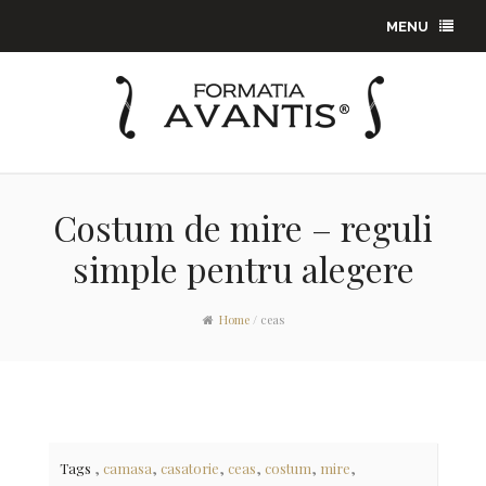
MENU
Costum de mire – reguli
simple pentru alegere
Home
/
ceas
,
,
,
,
,
,
Tags
camasa
casatorie
ceas
costum
mire